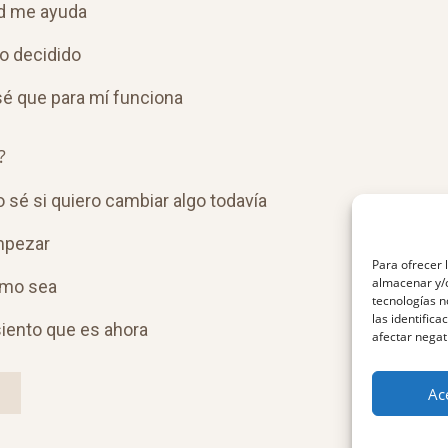
ad me ayuda
go decidido
sé que para mí funciona
?
sé si quiero cambiar algo todavía
mpezar
Para ofrecer 
almacenar y/o
como sea
tecnologías 
las identifica
iento que es ahora
afectar negat
Ac