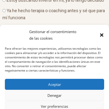
Estoy buscando invertir en mí, ya lo tengo decidido
Ya he hecho terapia o coaching antes y sé que para
mí funciona
3. ¿Qué te describe mejor ahora mismo?
Gestionar el consentimiento
de las cookies
Quiero entender qué me pasa, aunque no sé si
Para ofrecer las mejores experiencias, utilizamos tecnologías como las
quiero cambiar algo todavía
cookies para almacenar y/o acceder a la información del dispositivo. El
consentimiento de estas tecnologías nos permitirá procesar datos como
Quiero cambiar, pero no sé por dónde empezar
el comportamiento de navegación o las identificaciones únicas en este
sitio. No consentir o retirar el consentimiento, puede afectar
Estoy decidida a trabajar en esto, sea como sea
negativamente a ciertas características y funciones.
Llevo tiempo esperando el momento, y siento que
Aceptar
es ahora
Denegar
Ver preferencias