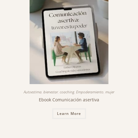
Autoestima
,
bienestar
,
coaching
,
Empoderamiento
,
mujer
Ebook Comunicación asertiva
Learn More