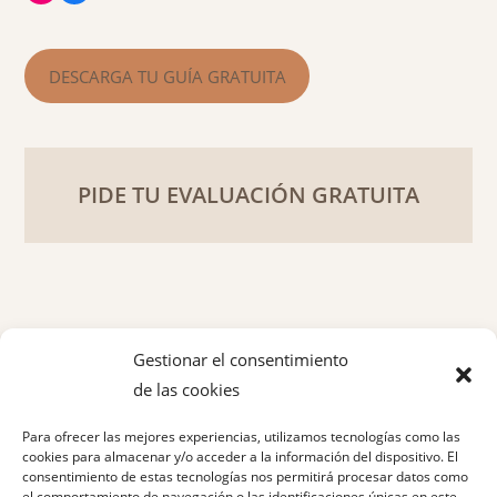
DESCARGA TU GUÍA GRATUITA
PIDE TU EVALUACIÓN GRATUITA
Gestionar el consentimiento
de las cookies
Política de privacidad
Para ofrecer las mejores experiencias, utilizamos tecnologías como las
Aviso legal
cookies para almacenar y/o acceder a la información del dispositivo. El
consentimiento de estas tecnologías nos permitirá procesar datos como
el comportamiento de navegación o las identificaciones únicas en este