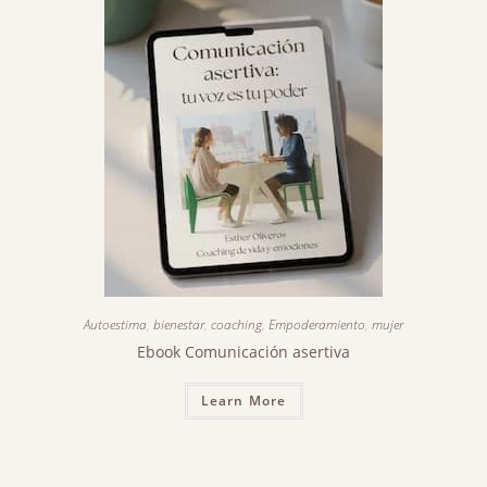
Autoestima
,
bienestar
,
coaching
,
Empoderamiento
,
mujer
Ebook Comunicación asertiva
Learn More